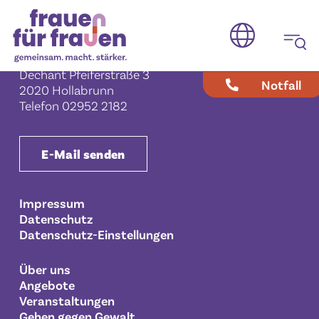
Verein Frauen für Frauen
Frauenberatungs- und Bildungszentrum
Hollabrunn
Dechant Pfeiferstraße 3
Notfall
2020 Hollabrunn
Telefon
02952 2182
E-Mail senden
Impressum
Datenschutz
Datenschutz-Einstellungen
Über uns
Angebote
Veranstaltungen
Gehen gegen Gewalt