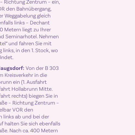
– Richtung Zentrum – ein,
VOR den Bahnübergang,
der Weggabelung gleich
nfalls links – Dechant
0 Metern liegt zu Ihrer
und Seminarhotel. Nehmen
el“ und fahren Sie mit
inks, in den 1. Stock, wo
indet.
Haugsdorf:
Von der B 303
 Kreisverkehr in die
unn ein (1. Ausfahrt
fahrt Hollabrunn Mitte.
ahrt rechts) biegen Sie in
aße – Richtung Zentrum –
telbar VOR den
links ab und bei der
 halten Sie sich ebenfalls
raße. Nach ca. 400 Metern