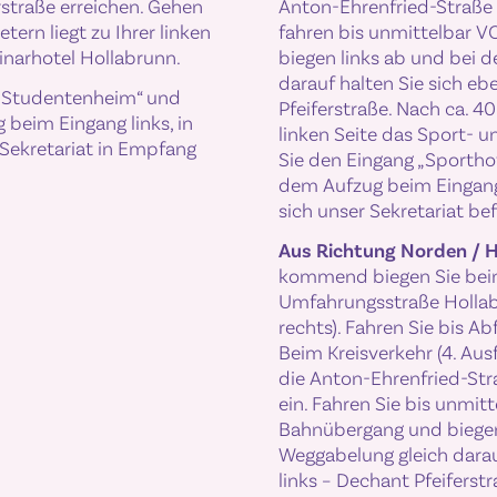
rstraße erreichen. Gehen
Anton-Ehrenfried-Straße 
tern liegt zu Ihrer linken
fahren bis unmittelbar 
inarhotel Hollabrunn.
biegen links ab und bei 
darauf halten Sie sich ebe
„Studentenheim“ und
Pfeiferstraße. Nach ca. 40
 beim Eingang links, in
linken Seite das Sport- 
 Sekretariat in Empfang
Sie den Eingang „Sporthot
dem Aufzug beim Eingang l
sich unser Sekretariat bef
Aus Richtung Norden / 
kommend biegen Sie beim
Umfahrungsstraße Hollabr
rechts). Fahren Sie bis Ab
Beim Kreisverkehr (4. Ausf
die Anton-Ehrenfried-Str
ein. Fahren Sie bis unmit
Bahnübergang und biegen 
Weggabelung gleich darauf
links – Dechant Pfeiferst