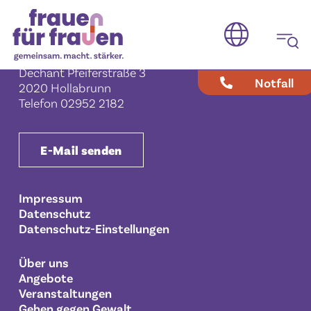
Verein Frauen für Frauen
Frauenberatungs- und Bildungszentrum
Hollabrunn
Dechant Pfeiferstraße 3
Notfall
2020 Hollabrunn
Telefon
02952 2182
E-Mail senden
Impressum
Datenschutz
Datenschutz-Einstellungen
Über uns
Angebote
Veranstaltungen
Gehen gegen Gewalt